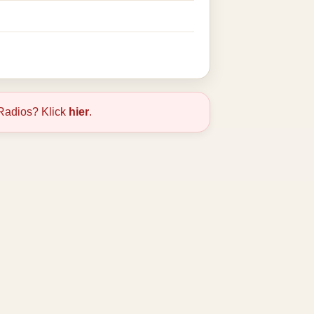
Radios? Klick
hier
.