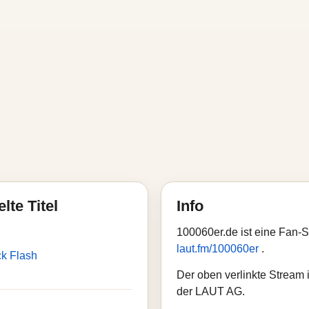
lte Titel
Info
100060er.de ist eine Fan-
laut.fm/100060er
.
ck Flash
Der oben verlinkte Stream i
der LAUT AG.