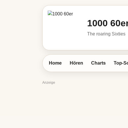
1000 60e
The roaring Sixties
Home
Hören
Charts
Top-S
Anzeige