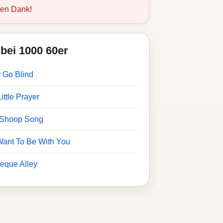
len Dank!
bei 1000 60er
r Go Blind
ittle Prayer
p Shoop Song
 Want To Be With You
eque Alley