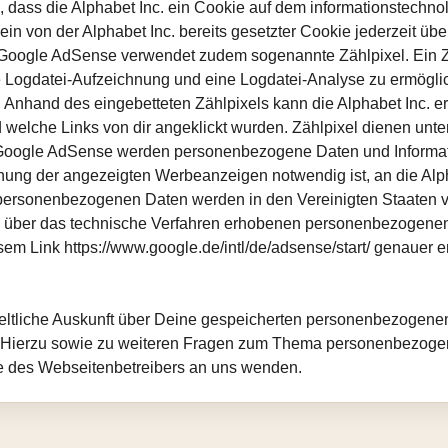
, dass die Alphabet Inc. ein Cookie auf dem informationstechn
in von der Alphabet Inc. bereits gesetzter Cookie jederzeit üb
ogle AdSense verwendet zudem sogenannte Zählpixel. Ein Zählp
ne Logdatei-Aufzeichnung und eine Logdatei-Analyse zu ermöglic
Anhand des eingebetteten Zählpixels kann die Alphabet Inc. 
nd welche Links von dir angeklickt wurden. Zählpixel dienen un
r Google AdSense werden personenbezogene Daten und Informat
ung der angezeigten Werbeanzeigen notwendig ist, an die Alpha
personenbezogenen Daten werden in den Vereinigten Staaten 
iese über das technische Verfahren erhobenen personenbezogene
em Link https://www.google.de/intl/de/adsense/start/ genauer er
geltliche Auskunft über Deine gespeicherten personenbezogenen
). Hierzu sowie zu weiteren Fragen zum Thema personenbezogen
 des Webseitenbetreibers an uns wenden.