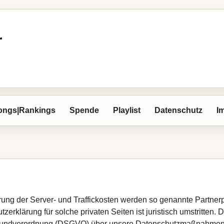
r
ongs|Rankings
Spende
Playlist
Datenschutz
I
erung der Server- und Traffickosten werden so genannte Partner
zerklärung für solche privaten Seiten ist juristisch umstritten. 
rundverordnung (DSGVO) über unsere Datenschutzmaßnahmen