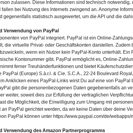
rson zulassen. Diese Informationen sind technisch notwendig, 
nd fallen bei Nutzung des Internets zwingend an. Anonyme Infor
d gegenenfalls statistisch ausgewertet, um die API und die dah
nd Verwendung von PayPal
ponenten von PayPal integriert. PayPal ist ein Online-Zahlungs
die virtuelle Privat- oder Geschäftskonten darstellen. Zudem b
abzuwickeln, wenn ein Nutzer kein PayPal-Konto unterhält. Ein 
ssische Kontonummer gibt. PayPal ermöglicht es, Online-Zahlu
immt ferner Treuhänderfunktionen und bietet Käuferschutzdien
ie PayPal (Europe) S.à.r.l. & Cie. S.C.A., 22-24 Boulevard Ro
m Anklicken eines PayPal-Links wirst Du auf eine von PayPal be
. PayPal gibt die personenbezogenen Daten gegebenenfalls an
weiter, soweit dies zur Erfüllung der vertraglichen Verpflichtun
 hast die Möglichkeit, die Einwilligung zum Umgang mit perso
kt an PayPal gerichtet werden, da wir keine Daten über deine V
n PayPal können unter https://www.paypal.com/de/webapps/mp
und Verwendung des Amazon Partnerprogramms