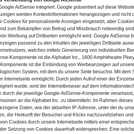
 Google AdSense integriert. Google präsentiert auf diese Website
Anzeigen werden Kontextinformationen herangezogen und nicht d
Cookies für personalisierte Anzeigen eingesetzt, aber Cookies
nd zum Bekämpfen von Betrug und Missbrauch notwendig sind.
 von Werbung auf Drittseiten ermöglicht wird. Google AdSense b
nzeigen passend zu den Inhalten der jeweiligen Drittseite ausw
rnetnutzers, welches mittels Generierung von individuellen Ben
ense-Komponente ist die Alphabet Inc., 1600 Amphitheatre Pkw
mponente ist die Einbindung von Werbeanzeigen auf unserer 
logischen System, mit dem du unsere Seite besuchst. Mit dem 
 Internetseite ermöglicht. Durch jeden Aufruf einer der Einzelse
riert wurde, wird der Internetbrowser auf dem informationste
h durch die jeweilige Google-AdSense-Komponente veranlasst
ionen an die Alphabet Inc. zu übermitteln. Im Rahmen dieses 
ezogene Daten, wie der aktuellen IP-Adresse, unter der du uns
en, die Herkunft der Besucher und Klicks nachzuvollziehen un
von Cookies durch unsere Internetseite mittels einer entsprech
 der Setzung von Cookies dauerhaft widersprechen. Eine solche