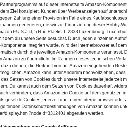
Partnerprogramms auf dieser Internetseite Amazon-Komponente
m Ziel konzipiert, Kunden über Werbeanzeigen auf unterschie
egen Zahlung einer Provision im Falle eines Kaufabschlusses 
hmen generieren, die wir zur Finanzierung dieser Hobby-Webs
azon EU S.à.r.l, 5 Rue Plaetis, L-2338 Luxembourg, Luxembur
t dem du unsere Seite besuchst. Durch jeden einzelnen Aufruf 
n-Komponente integriert wurde, wird der Internetbrowser auf de
tomatisch durch die jeweilige Amazon-Komponente veranlasst
n Amazon zu übermitteln. Im Rahmen dieses technischen Verfa
azu dienen, die Herkunft von bei Amazon eingehenden Bestel
rmöglichen. Amazon kann unter Anderem nachvollziehen, dass d
t das Setzen von Cookies durch unsere Internetseite jederzeit m
dern. Du kannst auch dem Setzen von Cookies dauerhaft widersp
auch verhindern, dass Amazon ein Cookie auf dem genutzten i
s gesetzte Cookies jederzeit über einen Internetbrowser ode
ie geltenden Datenschutzbestimmungen von Amazon können unt
er/display.html?nodeId=3312401 abgerufen werden.
und Verwendung von Google AdSense